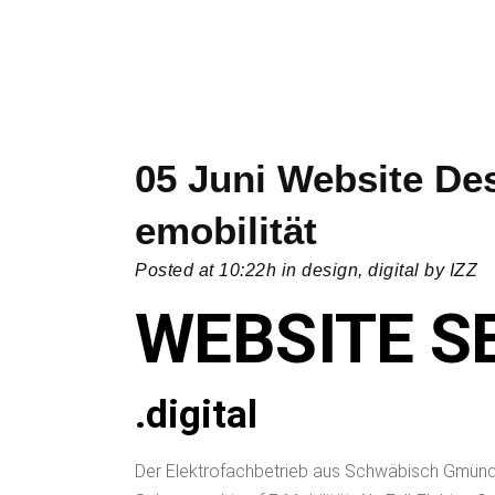
05 Juni
Website Desi
emobilität
Posted at 10:22h
in
design
,
digital
by
IZZ
WEBSITE S
.digital
Der Elektrofachbetrieb aus Schwäbisch Gmünd