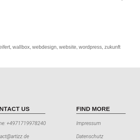
eifert
,
wallbox
,
webdesign
,
website
,
wordpress
,
zukunft
NTACT US
FIND MORE
ne:
+4971719978240
Impressum
act@artizz.de
Datenschutz