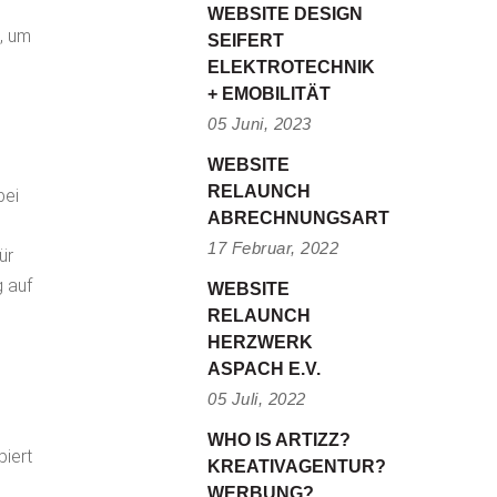
WEBSITE DESIGN
z, um
SEIFERT
ELEKTROTECHNIK
+ EMOBILITÄT
05 Juni, 2023
WEBSITE
RELAUNCH
bei
ABRECHNUNGSART
17 Februar, 2022
ür
g auf
WEBSITE
RELAUNCH
HERZWERK
ASPACH E.V.
05 Juli, 2022
WHO IS ARTIZZ?
piert
KREATIVAGENTUR?
WERBUNG?