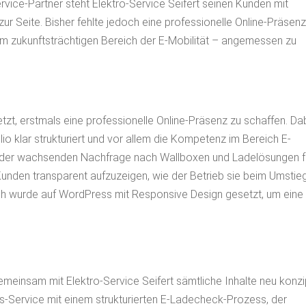
ervice-Partner steht Elektro-Service Seifert seinen Kunden mit
 zur Seite. Bisher fehlte jedoch eine professionelle Online-Präsen
m zukunftsträchtigen Bereich der E-Mobilität – angemessen zu
etzt, erstmals eine professionelle Online-Präsenz zu schaffen. Da
io klar strukturiert und vor allem die Kompetenz im Bereich E-
it der wachsenden Nachfrage nach Wallboxen und Ladelösungen f
Kunden transparent aufzuzeigen, wie der Betrieb sie beim Umstie
sch wurde auf WordPress mit Responsive Design gesetzt, um eine
emeinsam mit Elektro-Service Seifert sämtliche Inhalte neu konzi
täts-Service mit einem strukturierten E-Ladecheck-Prozess, der