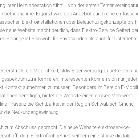
nung ihrer Heimladestation führt – von der ersten Terminvereinbar
nd Inbetriebnahme. Ergänzt wird das Angebot durch eine umfasse
klassischen Elektroinstallationen über Beleuchtungskonzepte bis h
e neue Website macht deutlich, dass Elektro-Service Seifert de
en Belange ist – sowohl für Privatkunden als auch für Unternehm
ert erstmals die Möglichkeit, aktiv Eigenwerbung zu betreiben un
gsspektrum zu informieren. Interessenten können sich nun jeder
ekt Kontakt aufnehmen zu müssen. Besonders im Bereich E-Mobili
ationen benötigen, bietet die Website einen großen Mehrwert.
Online-Präsenz die Sichtbarkeit in der Region Schwäbisch Gmünd
 für die Neukundengewinnung.
ich zum Abschluss gebracht. Die neue Website
elektroservice-
erschafft dem Elektrofachbetrieb seitdem eine starke digitale