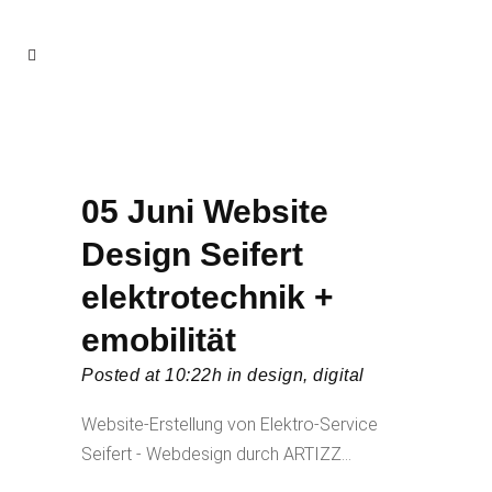
05 Juni
Website
Design Seifert
elektrotechnik +
emobilität
Posted at 10:22h
in
design
,
digital
Website-Erstellung von Elektro-Service
Seifert - Webdesign durch ARTIZZ...