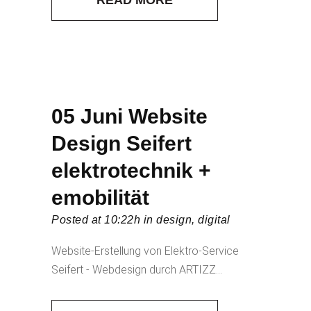
READ MORE
05 Juni
Website
Design Seifert
elektrotechnik +
emobilität
Posted at 10:22h
in
design
,
digital
Website-Erstellung von Elektro-Service
Seifert - Webdesign durch ARTIZZ...