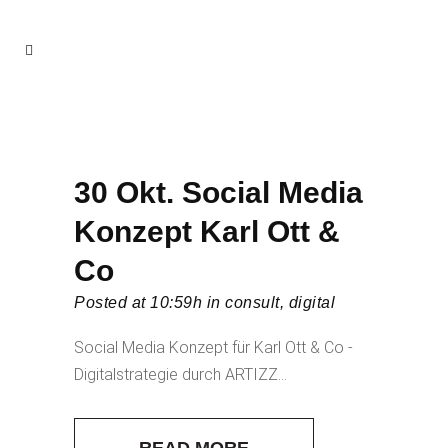
30 Okt.
Social Media
Konzept Karl Ott &
Co
Posted at 10:59h
in
consult
,
digital
Social Media Konzept für Karl Ott & Co -
Digitalstrategie durch ARTIZZ...