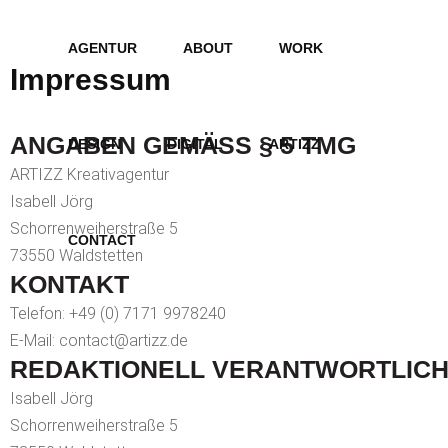
AGENTUR
ABOUT
WORK
Impressum
ANGABEN GEMÄSS § 5 TMG
DESIGN
DIGITAL
ARTIZZ
ARTIZZ Kreativagentur
Isabell Jörg
Schorrenweiherstraße 5
CONTACT
73550 Waldstetten
KONTAKT
Telefon: +49 (0) 7171 9978240
E-Mail: contact@artizz.de
REDAKTIONELL VERANTWORTLIC
Isabell Jörg
Schorrenweiherstraße 5